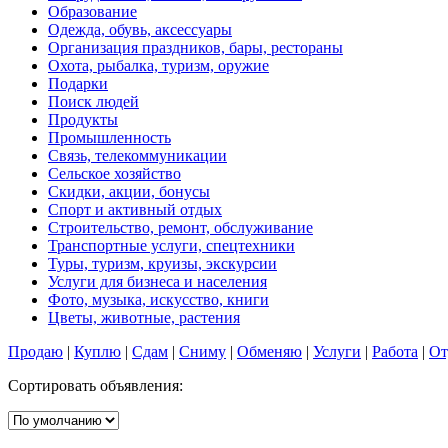
Образование
Одежда, обувь, аксессуары
Организация праздников, бары, рестораны
Охота, рыбалка, туризм, оружие
Подарки
Поиск людей
Продукты
Промышленность
Связь, телекоммуникации
Сельское хозяйство
Скидки, акции, бонусы
Спорт и активный отдых
Строительство, ремонт, обслуживание
Транспортные услуги, спецтехники
Туры, туризм, круизы, экскурсии
Услуги для бизнеса и населения
Фото, музыка, искусство, книги
Цветы, животные, растения
Продаю
|
Куплю
|
Сдам
|
Сниму
|
Обменяю
|
Услуги
|
Работа
|
От
Сортировать объявления: